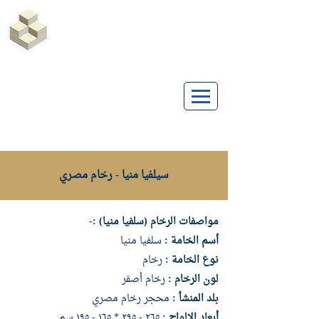
Marble Egypt | Marmoles Egypt
سيلفيا منيا - رخام مصري
مواصفات الرخام (سلفيا منيا) :-
أسم الخامة :
سلفيا منيا
نوع الخامة :
رخام
لون الرخام :
رخام أصفر
بلد المنشأ :
محجر رخام مصري
أبعاد الالواح :
٢٦٥ - ٢٩٥ * ١٦٥ - ١٩٥ سم