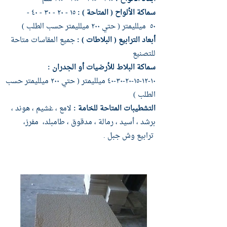
سماكة الألواح ( المتاحة ) :
١٥ - ٢٠ - ٣٠ - ٤٠ -
٥٠ ميلليمتر ( حتي ٢٠٠ ميلليمتر حسب الطلب )
أبعاد الترابيع ( البلاطات ) :
جميع المقاسات متاحة
للتصنيع
سماكة البلاط للأرضيات أو الجدران :
١٠-١٢-١٥-٢٠-٣٠-٤٠ ميلليمتر ( حتي ٢٠٠ ميلليمتر حسب
الطلب )
التشطيبات المتاحة للخامة :
لامع ، غشيم ، هوند ،
برشد ، أسيد ، رمالة ، مدقوق ، طامبلد، مفرز،
ترابيع وش جبل .